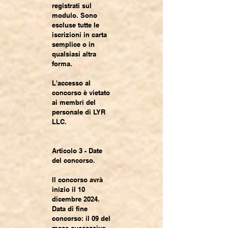
registrati sul
modulo. Sono
escluse tutte le
iscrizioni in carta
semplice o in
qualsiasi altra
forma.
L'accesso al
concorso è vietato
ai membri del
personale di LYR
LLC.
Articolo 3 - Date
del concorso.
Il concorso avrà
inizio il 10
dicembre 2024.
Data di fine
concorso: il 09 del