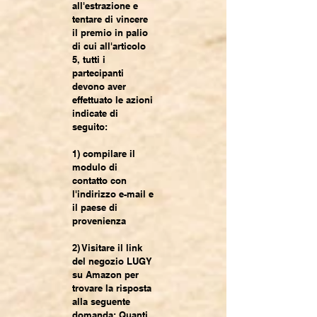
all'estrazione e
tentare di vincere
il premio in palio
di cui all'articolo
5, tutti i
partecipanti
devono aver
effettuato le azioni
indicate di
seguito:
1) compilare il
modulo di
contatto con
l'indirizzo e-mail e
il paese di
provenienza
2) Visitare il link
del negozio LUGY
su Amazon per
trovare la risposta
alla seguente
domanda: Quanti