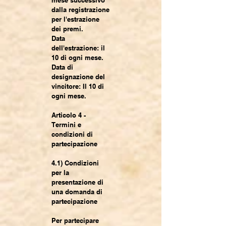
mese successivo
dalla registrazione
per l'estrazione
dei premi.
Data
dell'estrazione: il
10 di ogni mese.
Data di
designazione del
vincitore: Il 10 di
ogni mese.
Articolo 4 -
Termini e
condizioni di
partecipazione
4.1) Condizioni
per la
presentazione di
una domanda di
partecipazione
Per partecipare