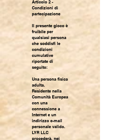
Articolo 2 -
Condizioni di
partecipazione
Il presente gioco è
fruibile per
qualsiasi persona
che soddisfi le
condizioni
cumulative
riportate di
seguito:
Una persona fisica
adulta.
Residente nella
Comunità Europea
con una
connessione a
Internet e un
indirizzo e-mail
personale valido.
LYR LLC
procederà, nei