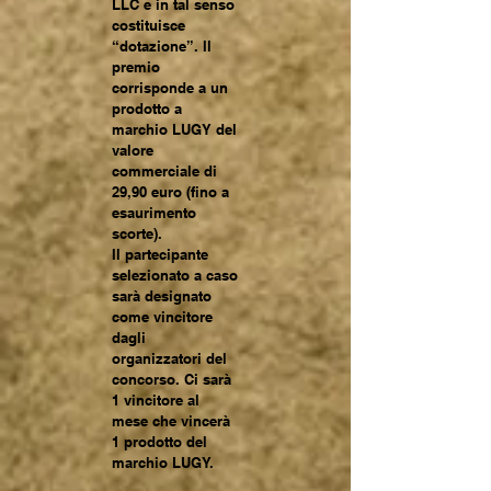
LLC e in tal senso
costituisce
“dotazione”. Il
premio
corrisponde a un
prodotto a
marchio LUGY del
valore
commerciale di
29,90 euro (fino a
esaurimento
scorte).
Il partecipante
selezionato a caso
sarà designato
come vincitore
dagli
organizzatori del
concorso. Ci sarà
1 vincitore al
mese che vincerà
1 prodotto del
marchio LUGY.