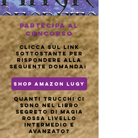
Partecipa al
concorso
Clicca sul link
sottostante per
rispondere alla
seguente domanda:
SHOP AMAZON LUGY
Quanti trucchi ci
sono nel libro
segreto di magia
rossa livello
intermedio e
avanzato?