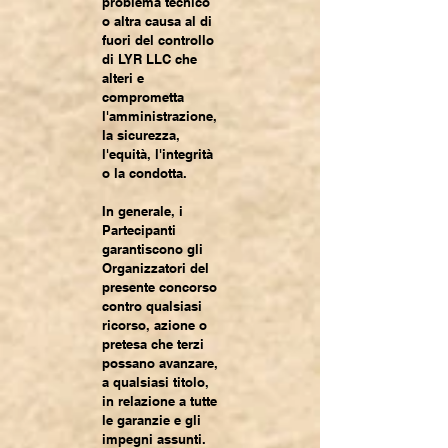
problema tecnico
o altra causa al di
fuori del controllo
di LYR LLC che
alteri e
comprometta
l'amministrazione,
la sicurezza,
l'equità, l'integrità
o la condotta.
In generale, i
Partecipanti
garantiscono gli
Organizzatori del
presente concorso
contro qualsiasi
ricorso, azione o
pretesa che terzi
possano avanzare,
a qualsiasi titolo,
in relazione a tutte
le garanzie e gli
impegni assunti.