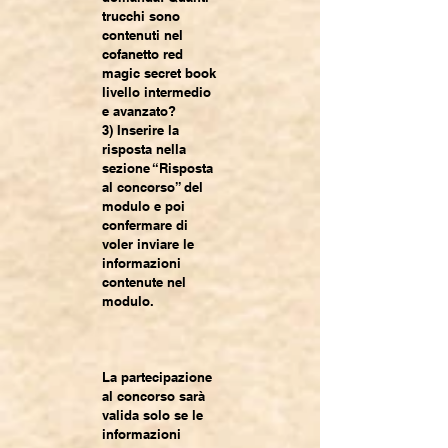
trucchi sono
contenuti nel
cofanetto red
magic secret book
livello intermedio
e avanzato?
3) Inserire la
risposta nella
sezione “Risposta
al concorso” del
modulo e poi
confermare di
voler inviare le
informazioni
contenute nel
modulo.
La partecipazione
al concorso sarà
valida solo se le
informazioni