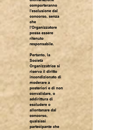
comporteranno
l'esclusione dal
concorso, senza
che
l'Organizzatore
possa essere
ritenuto
responsabile.
Pertanto, la
Società
Organizzatrice si
riserva il diritto
incondizionato di
moderare a
posteriori e di non
convalidare, o
addirittura di
escludere o
allontanare dal
concorso,
qualsiasi
partecipante che