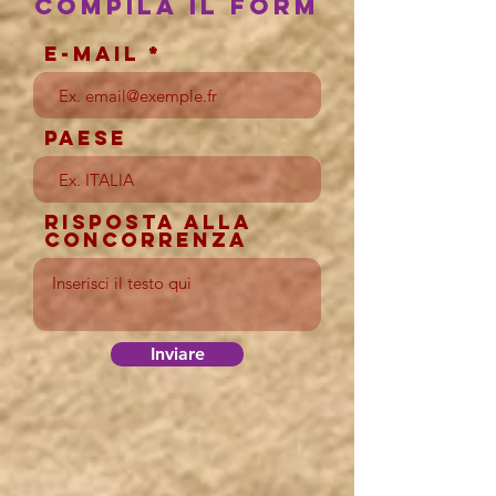
COMPILA IL FORM
E-mail
Paese
Risposta alla
concorrenza
Inviare