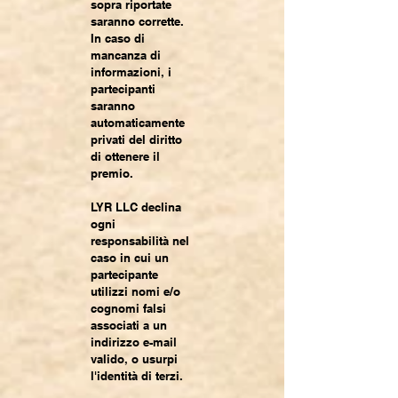
sopra riportate
saranno corrette.
In caso di
mancanza di
informazioni, i
partecipanti
saranno
automaticamente
privati del diritto
di ottenere il
premio.
LYR LLC declina
ogni
responsabilità nel
caso in cui un
partecipante
utilizzi nomi e/o
cognomi falsi
associati a un
indirizzo e-mail
valido, o usurpi
l'identità di terzi.