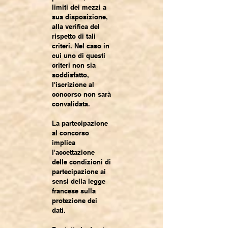
limiti dei mezzi a
sua disposizione,
alla verifica del
rispetto di tali
criteri. Nel caso in
cui uno di questi
criteri non sia
soddisfatto,
l'iscrizione al
concorso non sarà
convalidata.
La partecipazione
al concorso
implica
l'accettazione
delle condizioni di
partecipazione ai
sensi della legge
francese sulla
protezione dei
dati.