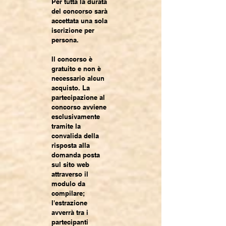
Per tutta la durata
del concorso sarà
accettata una sola
iscrizione per
persona.
Il concorso è
gratuito e non è
necessario alcun
acquisto. La
partecipazione al
concorso avviene
esclusivamente
tramite la
convalida della
risposta alla
domanda posta
sul sito web
attraverso il
modulo da
compilare;
l'estrazione
avverrà tra i
partecipanti