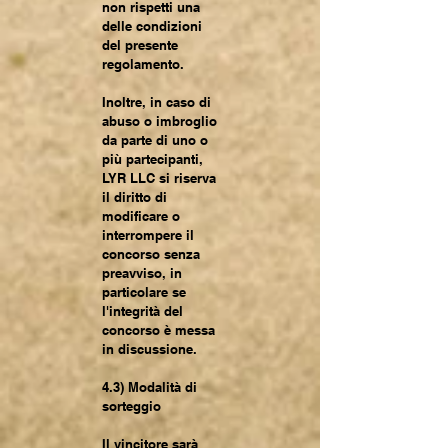
non rispetti una
delle condizioni
del presente
regolamento.
Inoltre, in caso di
abuso o imbroglio
da parte di uno o
più partecipanti,
LYR LLC si riserva
il diritto di
modificare o
interrompere il
concorso senza
preavviso, in
particolare se
l'integrità del
concorso è messa
in discussione.
4.3) Modalità di
sorteggio
Il vincitore sarà