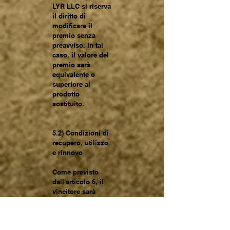
LYR LLC si riserva
il diritto di
modificare il
premio senza
preavviso. In tal
caso, il valore del
premio sarà
equivalente o
superiore al
prodotto
sostituito.
5.2) Condizioni di
recupero, utilizzo
e rinnovo
Come previsto
dall'articolo 6, il
vincitore sarà
contattato via e-
mail e dovrà
fornire il proprio