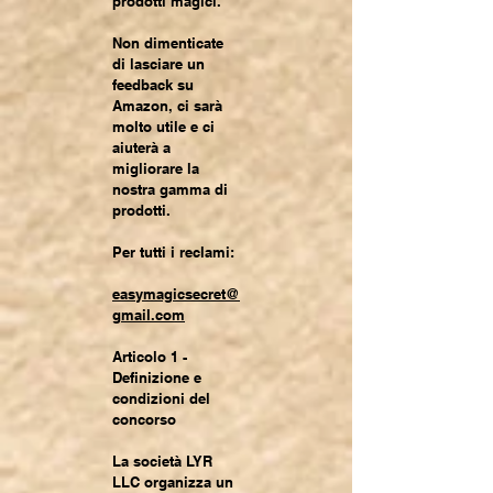
prodotti magici.
Non dimenticate
di lasciare un
feedback su
Amazon, ci sarà
molto utile e ci
aiuterà a
migliorare la
nostra gamma di
prodotti.
Per tutti i reclami:
easymagicsecret@
gmail.com
Articolo 1 -
Definizione e
condizioni del
concorso
La società LYR
LLC organizza un