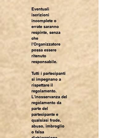
Eventuali
iscrizioni
incomplete o
errate saranno
respinte, senza
che
l'Organizzatore
possa essere
ritenuto
responsabile.
Tutti i partecipanti
si impegnano a
rispettare il
regolamento.
L'inosservanza del
regolamento da
parte del
partecipante e
qualsiasi frode,
abuso, imbroglio
o falsa
dichiarazione