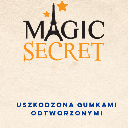
Uszkodzona gumka
mi
odtworzony
mi