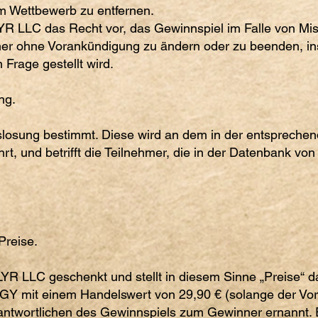
m Wettbewerb zu entfernen.
LYR LLC das Recht vor, das Gewinnspiel im Falle von Mi
mer ohne Vorankündigung zu ändern oder zu beenden, i
 Frage gestellt wird.
ng.
losung bestimmt. Diese wird an dem in der entsprechen
t, und betrifft die Teilnehmer, die in der Datenbank vo
Preise.
YR LLC geschenkt und stellt in diesem Sinne „Preise“ da
Y mit einem Handelswert von 29,90 € (solange der Vorra
antwortlichen des Gewinnspiels zum Gewinner ernannt. E