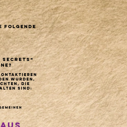
ie folgende
c Secrets“
ene?
 kontaktieren
aden wurden,
chten, die
lten sind:
lgemeinen
 aus