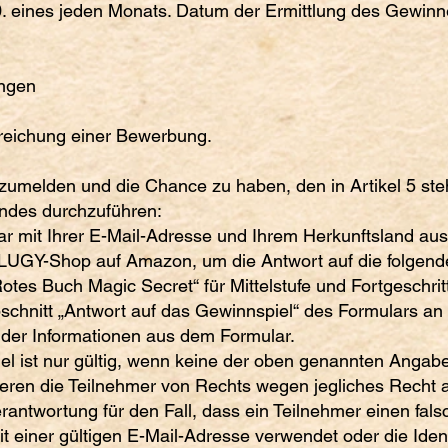
 eines jeden Monats. Datum der Ermittlung des Gewinne
ungen
nreichung einer Bewerbung.
nzumelden und die Chance zu haben, den in Artikel 5 st
ndes durchzuführen:
ar mit Ihrer E-Mail-Adresse und Ihrem Herkunftsland aus
UGY-Shop auf Amazon, um die Antwort auf die folgende 
„Rotes Buch Magic Secret“ für Mittelstufe und Fortgeschri
schnitt „Antwort auf das Gewinnspiel“ des Formulars an 
der Informationen aus dem Formular.
 ist nur gültig, wenn keine der oben genannten Angaben 
lieren die Teilnehmer von Rechts wegen jegliches Recht 
ntwortung für den Fall, dass ein Teilnehmer einen fals
 einer gültigen E-Mail-Adresse verwendet oder die Ident