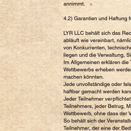
annimmt.
4.2) Garantien und Haftung f
LYR LLC behält sich das Rech
abläuft wie vereinbart, näml
von Konkurrenten, technisch
liegen und die Verwaltung, S
Im Allgemeinen erklären die
Wettbewerbs erheben werden,
machen könnten.
Jede unvollständige oder fa
haftbar gemacht werden kan
Jeder Teilnehmer verpflichte
Teilnehmers, jeder Betrug, 
Wettbewerb, ohne dass der V
So behält sich der Veranstal
Teilnehmer, der eine der Bedi