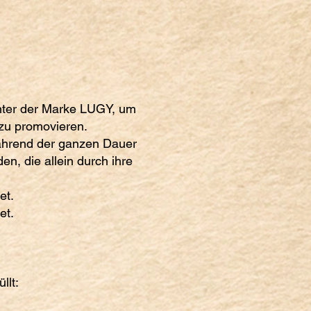
unter der Marke LUGY, um
 zu promovieren.
ährend der ganzen Dauer
n, die allein durch ihre
et.
et.
llt: