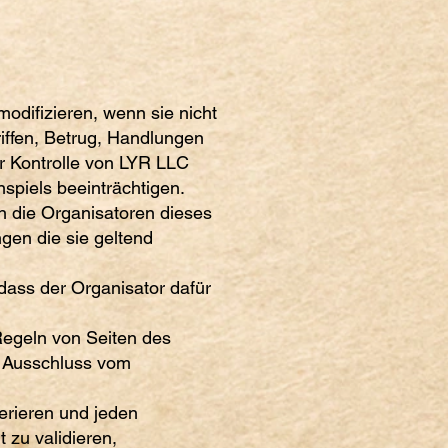
odifizieren, wenn sie nicht
riffen, Betrug, Handlungen
r Kontrolle von LYR LLC
nnspiels beeinträchtigen.
n die Organisatoren dieses
gen die sie geltend
dass der Organisator dafür
 Regeln von Seiten des
m Ausschluss vom
erieren und jeden
 zu validieren,