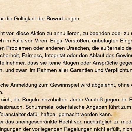
ür die Gültigkeit der Bewerbungen
t vor, diese Aktion zu annullieren, zu beenden oder zu m
ich im Falle von Viren, Bugs, Verstößen, unbefugten Eing
en Problemen oder anderen Ursachen, die außerhalb de
icherheit, Fairness, Integrität oder den Ablauf des Gewi
 Teilnehmer, dass sie keine Klagen oder Ansprüche gege
 und zwar im Rahmen aller Garantien und Verpflichtun
lsche Anmeldung zum Gewinnspiel wird abgelehnt, ohne 
n.
t sich, die Regeln einzuhalten. Jeder Verstoß gegen die
Missbrauch, Schummelei oder falsche Angaben führt zu
eranstalter dafür haftbar gemacht werden kann.
ter das uneingeschränkte Recht vor, nachträglich zu mod
ngungen der vorliegenden Regelungen nicht erfüllt, nicht