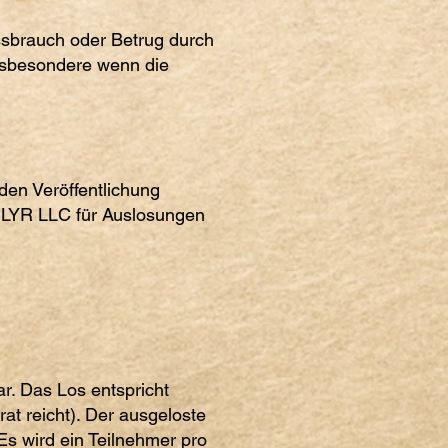
ssbrauch oder Betrug durch
nsbesondere wenn die
den Veröffentlichung
n LYR LLC für Auslosungen
r. Das Los entspricht
t reicht). Der ausgeloste
s wird ein Teilnehmer pro