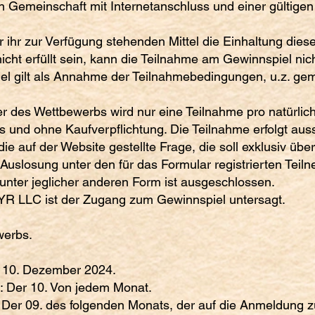
 Gemeinschaft mit Internetanschluss und einer gültigen
hr zur Verfügung stehenden Mittel die Einhaltung dieser
 nicht erfüllt sein, kann die Teilnahme am Gewinnspiel nic
el gilt als Annahme der Teilnahmebedingungen, u.z. g
des Wettbewerbs wird nur eine Teilnahme pro natürlich
s und ohne Kaufverpflichtung. Die Teilnahme erfolgt auss
ie auf der Website gestellte Frage, die soll exklusiv übe
 Auslosung unter den für das Formular registrierten Teil
unter jeglicher anderen Form ist ausgeschlossen.
LYR LLC ist der Zugang zum Gewinnspiel untersagt.
werbs.
 10. Dezember 2024.
: Der 10. Von jedem Monat.
er 09. des folgenden Monats, der auf die Anmeldung zu