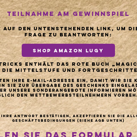
Teilnahme am Gewinnspiel
e auf den untenstehenden Link, um d
Frage zu beantworten:
SHOP AMAZON LUGY
 Tricks enthält das rote Buch „Magi
 die Mittelstufe und Fortgeschritt
ten Ihre E-Mail-Adresse ein, damit wir Sie
n Sie zur Übergabe des Geschenks eingel
ber unsere Sonderangebote informieren mö
ßlich den Wettbewerbsteilnehmern vorbeha
 Ihre Antwort bestätigen, akzeptieren Sie die Al
Geschäftsbedingungen (siehe AGB unten)
len Sie das Formular